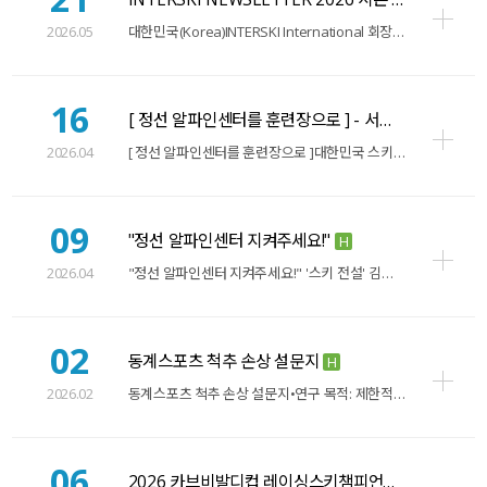
H
2026.05
대한민국(Korea)INTERSKI International 회장 Eric Shecklet…
16
[ 정선 알파인센터를 훈련장으로 ] - 서명운동에 동참…
2026.04
[ 정선 알파인센터를 훈련장으로 ]대한민국 스키와 스노보드 국제경쟁력을 획기적으로 성장시키…
09
"정선 알파인센터 지켜주세요!"
H
2026.04
"정선 알파인센터 지켜주세요!" '스키 전설' 김나미 대한체육회 총장의 간곡한 호소 "설상…
02
동계스포츠 척추 손상 설문지
H
2026.02
동계스포츠 척추 손상 설문지•연구 목적: 제한적 강설 환경(한국…
06
2026 카브비발디컵 레이싱스키챔피언쉽 (1월 29일)