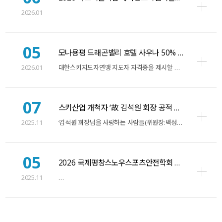
2026.01
05
모나용평 드래곤밸리 호텔 사우나 50% 할인 이용 안내
2026.01
대한스키지도자연맹 지도자 자격증을 제시할 경우, 모나용평 드래곤밸리 호텔 1층에 위치한 사…
07
스키산업 개척자 ‘故 김석원 회장 공적 조형물 이전 기…
2025.11
‘김석원 회장님을 사랑하는 사람들(위원장:백성학 영안모자 명예회장)’은 31일 평창군 대관…
05
2026 국제평창스노우스포츠안전학회 뉴스레터 (11월)
2025.11
…