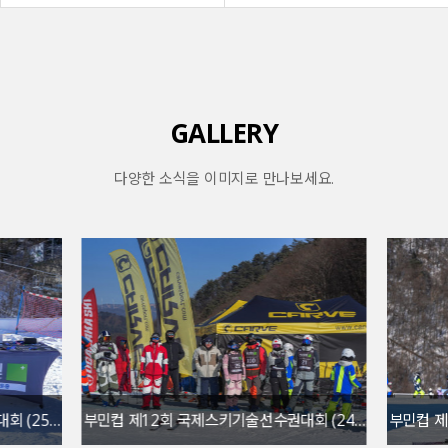
GALLERY
다양한 소식을 이미지로 만나보세요.
회 (25…
부민컵 제12회 국제스키기술선수권대회 (24…
부민컵 제