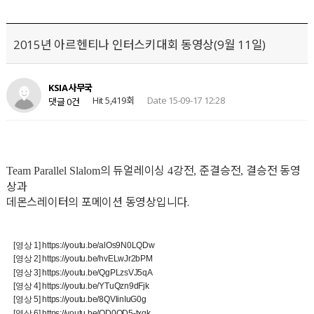
2015년 아르헨티나 인터스키대회 동영상(9월 11일)
KSIA사무국
Hit 5,419회
Date 15-09-17 12:28
댓글 0건
의 듀얼레이싱
강전
준결승전
결승전 동영
Team Parallel Slalom
4
,
,
상과
데몬스레이터의 포메이션 동영상입니다.
[영상 1] https://youtu.be/alOs9N0LQDw
[영상 2] https://youtu.be/hvELwJr2bPM
[영상 3] https://youtu.be/QgPLzsVJ5qA
[영상 4] https://youtu.be/YTuQzn9dFjk
[영상 5] https://youtu.be/8QVlinIuG0g
[영상 6] https://youtu.be/QD0OD5-txqk