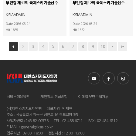
부민컵 제12회 국제스키기술선수권대회 (23)
부민컵 제12회 국제스키기술선수권대회 (22)
KSIAADMIN
KSIAADMIN
Date 2026-03-24
Date 2026-03-24
Hit 1855
Hit 1882
2
3
4
5
6
7
8
9
10
1
|
|
서비스이용약관
개인정보 취급방침
이메일 무단수집거부
(사)대한스키지도자연맹
대표자명 : 박재혁
주소 : 서울특별시 강동구 성안로 16 경도빌딩 3층
사업자번호 : 243-82-00578
TEL : 02-488-6711
FAX : 02-484-6712
E-MAIL :
general@ksia.co.kr
업무시간 : 09:00~18:00
점심시간 : 12:00~13:00