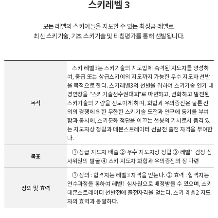
스키레벨 3
모든 레벨의 스키어들을 지도할 수 있는 최상급 레벨로.
최신 스키기술, 기초 스키기술 및 티칭평가를 통해 선발됩니다.
스키 레벨3는 스키기술의 지도법에 숙력된 지도자를 양성하
여, 중급 또는 상급스키어의 지도까지 가능한 우수 지도자 선발
을 목적으로 한다. 스키레벨3의 선발을 위하여 스키기술 연기 대
경연장을 "스키기술선수권대회"로 마련하고, 변화하고 발전된
목적
스키기술의 기량을 선보이게 하며, 화합과 우의증진은 물론 선
의의 경쟁에 의한 무한한 스키기술 도전과 연구에 동기를 부여
함과 동시에, 스키문화 첨단을 이끄는 선봉의 기치로서 품격 있
는 지도자상 정립과 데몬스트레이터 선발전 출전 자격을 부여한
다.
① 상급 지도자 배출 ② 우수 지도자상 정립 ③ 레벨1 검정 심
목표
사위원의 발굴 ④ 스키 지도자 화합과 우의증진의 장 마련
① 정의 : 합격자는 레벨3 자격을 얻는다. ② 효력 : 합격자는
연수과정을 통하여 레벨1 심사원으로 배정받을 수 있으며, 스키
정의 및 효력
데몬스트레이터 선발전에 출전자격을 얻는다. 스키 레벨2 지도
자의 효력과 동일하다.