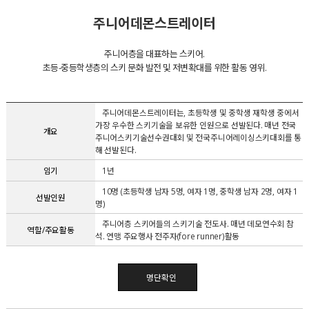
주니어데몬스트레이터
주니어층을 대표하는 스키어.
초등-중등학생층의 스키 문화 발전 및 저변확대를 위한 활동 영위.
주니어데몬스트레이터는, 초등학생 및 중학생 재학생 중에서
가장 우수한 스키기술을 보유한 인원으로 선발된다. 매년 전국
개요
주니어스키기술선수권대회 및 전국주니어레이싱스키대회를 통
해 선발된다.
임기
1년
10명 (초등학생 남자 5명, 여자 1명, 중학생 남자 2명, 여자 1
선발인원
명)
주니어층 스키어들의 스키기술 전도사. 매년 데모연수회 참
역할/주요활동
석. 연맹 주요행사 전주자(fore runner)활동
명단확인