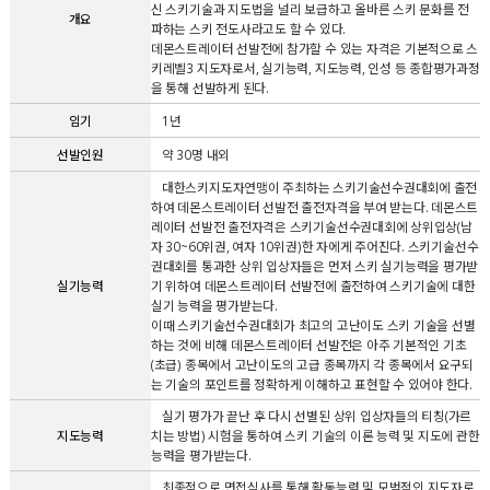
신 스키기술과 지도법을 널리 보급하고 올바른 스키 문화를 전
개요
파하는 스키 전도사라고도 할 수 있다.
데몬스트레이터 선발전에 참가할 수 있는 자격은 기본적으로 스
키레벨3 지도자로서, 실기능력, 지도능력, 인성 등 종합평가과정
을 통해 선발하게 된다.
임기
1년
선발인원
약 30명 내외
대한스키지도자연맹이 주최하는 스키기술선수권대회에 출전
하여 데몬스트레이터 선발전 출전자격을 부여 받는다. 데몬스트
레이터 선발전 출전자격은 스키기술선수권대회에 상위입상(남
자 30~60위권, 여자 10위권)한 자에게 주어진다. 스키기술선수
권대회를 통과한 상위 입상자들은 먼저 스키 실기능력을 평가받
실기능력
기 위하여 데몬스트레이터 선발전에 출전하여 스키기술에 대한
실기 능력을 평가받는다.
이때 스키기술선수권대회가 최고의 고난이도 스키 기술을 선별
하는 것에 비해 데몬스트레이터 선발전은 아주 기본적인 기초
(초급) 종목에서 고난이도의 고급 종목까지 각 종목에서 요구되
는 기술의 포인트를 정확하게 이해하고 표현할 수 있어야 한다.
실기 평가가 끝난 후 다시 선별된 상위 입상자들의 티칭(가르
지도능력
치는 방법) 시험을 통하여 스키 기술의 이론 능력 및 지도에 관한
능력을 평가받는다.
최종적으로 면접심사를 통해 활동능력 및 모범적인 지도자로