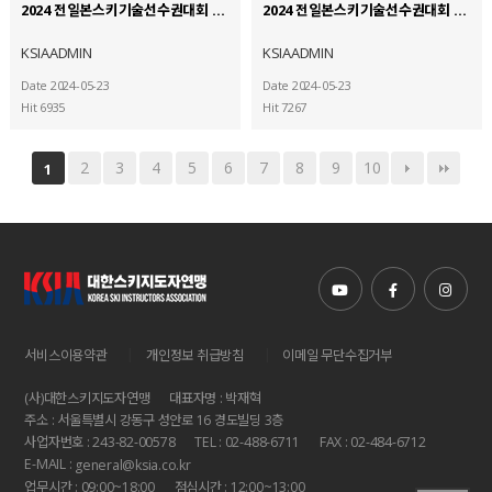
2024 전일본스키기술선수권대회 참가 (4)
2024 전일본스키기술선수권대회 참가 (3)
KSIAADMIN
KSIAADMIN
Date 2024-05-23
Date 2024-05-23
Hit 6935
Hit 7267
2
3
4
5
6
7
8
9
10
1
|
|
서비스이용약관
개인정보 취급방침
이메일 무단수집거부
(사)대한스키지도자연맹
대표자명 : 박재혁
주소 : 서울특별시 강동구 성안로 16 경도빌딩 3층
사업자번호 : 243-82-00578
TEL : 02-488-6711
FAX : 02-484-6712
E-MAIL :
general@ksia.co.kr
업무시간 : 09:00~18:00
점심시간 : 12:00~13:00