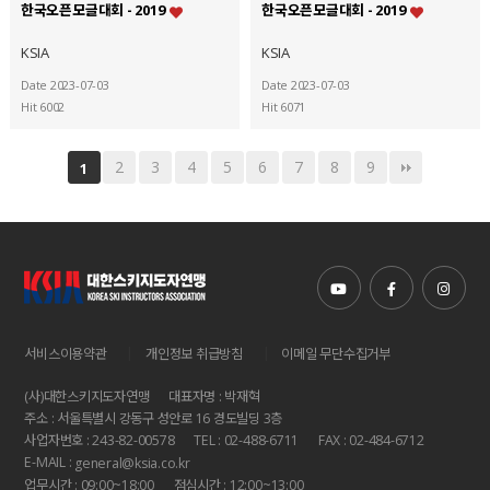
한국오픈모글대회 - 2019
한국오픈모글대회 - 2019
KSIA
KSIA
Date 2023-07-03
Date 2023-07-03
Hit 6002
Hit 6071
2
3
4
5
6
7
8
9
1
|
|
서비스이용약관
개인정보 취급방침
이메일 무단수집거부
(사)대한스키지도자연맹
대표자명 : 박재혁
주소 : 서울특별시 강동구 성안로 16 경도빌딩 3층
사업자번호 : 243-82-00578
TEL : 02-488-6711
FAX : 02-484-6712
E-MAIL :
general@ksia.co.kr
업무시간 : 09:00~18:00
점심시간 : 12:00~13:00