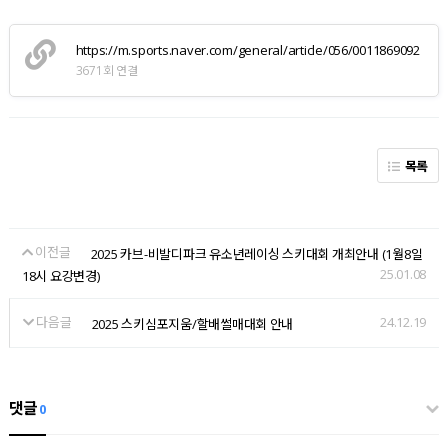
https://m.sports.naver.com/general/article/056/0011869092
3671회 연결
목록
이전글
2025 카브-비발디파크 유소년레이싱 스키대회 개최안내 (1월8일
25.01.08
18시 요강변경)
다음글
24.12.19
2025 스키심포지움/할배썰매대회 안내
댓글
0